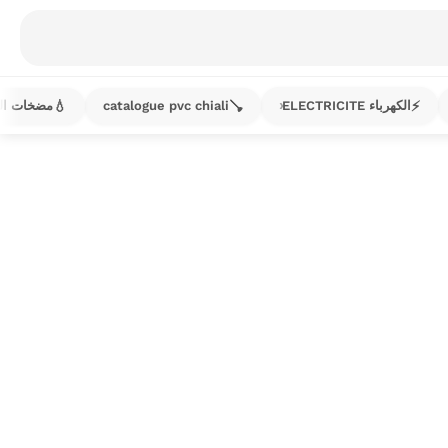
💧
🪠
⚡
الكهرباء ELECTRICITE
catalogue pvc chiali
مضخات الماء s