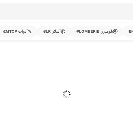
🔧
📦
🚰
بلومبري PLOMBERIE
أسلار SLR
أدوات EMTOP