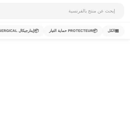
Products
search
📦
📦
🏪
الكل
PROTECTEUR حماية التيار
إينارجيكال ENERGICAL
خطي
لى
لمحتوى