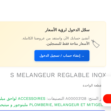
سجّل الدخول لرؤية الأسعار
أنشئ حسابك الآن واستفد من عروضنا الكاملة.
🏷️
الأسعار متاحة فقط للمسجلين.
→ إنشاء حساب / تسجيل الدخول
S MELANGEUR REGLABLE INOX
/ للقطعة الواحدة
رمز المنتج:
A00003128
التصنيفات:
ACCESSOIRES لواحق ميلونجور و ميتيجور
MELANGEUR ET MITIGEUR ملينوجور و ميتيجور و لواحقها
,
PLOMBERIE