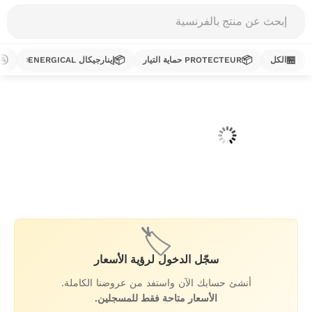
Products
search
🚰
📦
📦
🏪
الكل
PROTECTEUR حماية التيار
إينارجيكال ENERGICAL
خطي
لى
لمحتوى
🏷️
سجّل الدخول لرؤية الأسعار
أنشئ حسابك الآن واستفد من عروضنا الكاملة.
الأسعار متاحة فقط للمسجلين.