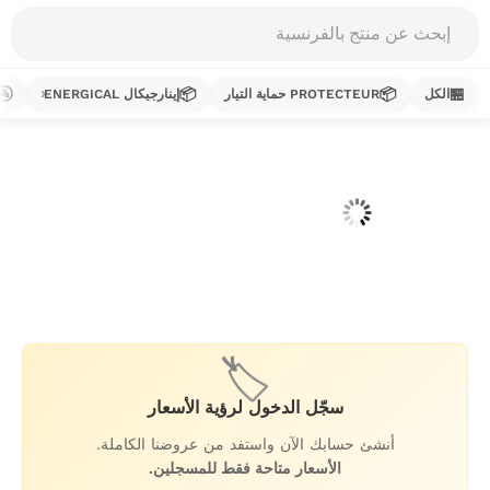
Products
search
🚰
📦
📦
🏪
الكل
PROTECTEUR حماية التيار
إينارجيكال ENERGICAL
خطي
لى
لمحتوى
🏷️
سجّل الدخول لرؤية الأسعار
أنشئ حسابك الآن واستفد من عروضنا الكاملة.
الأسعار متاحة فقط للمسجلين.