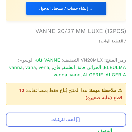
→ إنشاء حساب / تسجيل الدخول
VANNE 20/27 MM LUXE (12PCS)
/ للقطعة الواحدة
رمز المنتج:
VN20MLX
التصنيف:
VANNE فانة
الوسوم:
ELEULMA
,
الجزائر
,
فانة
,
العلمة
,
فان
,
,
vena
,
vana
,
vanna
venna
,
vane
,
ALGERIE
,
ALGERIA
⚠️ ملاحظة مهمة:
هذا المنتج يُباع فقط بمضاعفات:
12
قطع (علبة صغيرة)
أضف للرغبات
الوصف