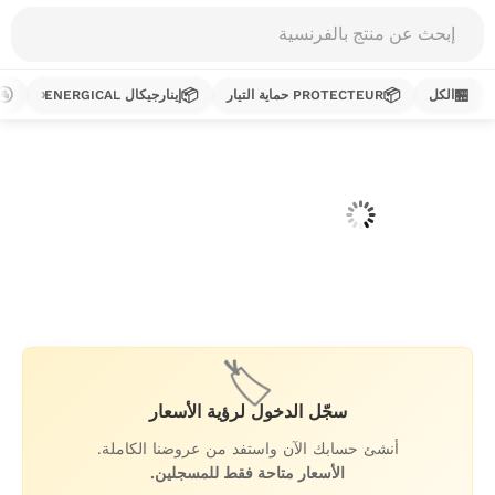
Products
search
🚰
📦
📦
🏪
الكل
PROTECTEUR حماية التيار
إينارجيكال ENERGICAL
خطي
لى
لمحتوى
🏷️
سجّل الدخول لرؤية الأسعار
أنشئ حسابك الآن واستفد من عروضنا الكاملة.
الأسعار متاحة فقط للمسجلين.