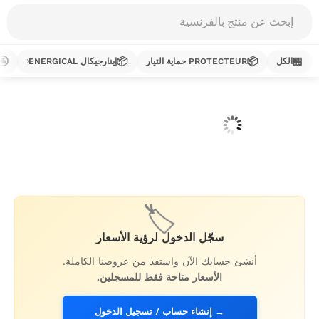
Products
search
🚰
📦
📦
🏪
الكل
PROTECTEUR حماية التيار
إينارجيكال ENERGICAL
خطي
لى
لمحتوى
🏷️
سجّل الدخول لرؤية الأسعار
أنشئ حسابك الآن واستفد من عروضنا الكاملة.
الأسعار متاحة فقط للمسجلين.
→ إنشاء حساب / تسجيل الدخول