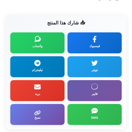
📤 شارك هذا المنتج
فيسبوك
واتساب
تويتر
تيليجرام
فايبر
بريد
SMS
نسخ