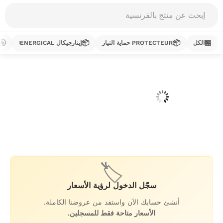
Products
search
🚰
📦
📦
🏪
الكل
PROTECTEUR حماية التيار
إينارجيكال ENERGICAL
خطي
لى
لمحتوى
🏷️
سجّل الدخول لرؤية الأسعار
أنشئ حسابك الآن واستفد من عروضنا الكاملة.
الأسعار متاحة فقط للمسجلين.