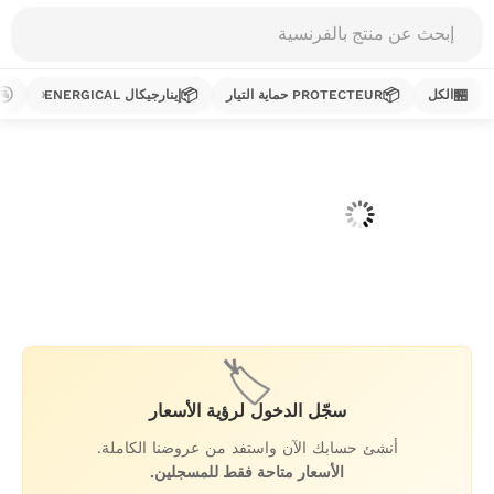
Products
search
🚰
📦
📦
🏪
الكل
PROTECTEUR حماية التيار
إينارجيكال ENERGICAL
خطي
لى
لمحتوى
🏷️
سجّل الدخول لرؤية الأسعار
أنشئ حسابك الآن واستفد من عروضنا الكاملة.
الأسعار متاحة فقط للمسجلين.