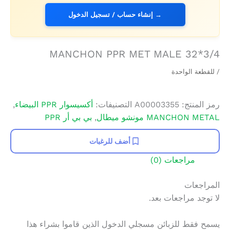
→ إنشاء حساب / تسجيل الدخول
MANCHON PPR MET MALE 32*3/4
/ للقطعة الواحدة
رمز المنتج:
A00003355
التصنيفات:
أكسيسوار PPR البيضاء
,
MANCHON METAL مونشو ميطال
,
بي بي أر PPR
أضف للرغبات
مراجعات (0)
المراجعات
لا توجد مراجعات بعد.
يسمح فقط للزبائن مسجلي الدخول الذين قاموا بشراء هذا