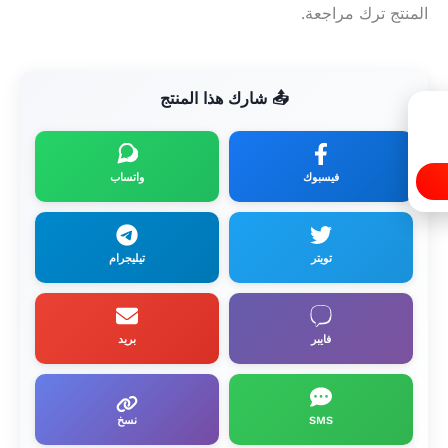
المنتج ترك مراجعة.
📤 شارك هذا المنتج
فيسبوك
واتساب
تويتر
تيليجرام
فايبر
بريد
SMS
نسخ