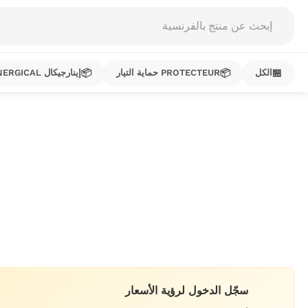
Products
search
📦
📦
🏪
الكل
PROTECTEUR حماية التيار
إينارجيكال ENERGICAL
خطي
لى
لمحتوى
سجّل الدخول لرؤية الأسعار