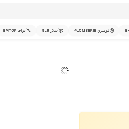
🔧
📦
🚰
بلومبري PLOMBERIE
أسلار SLR
أدوات EMTOP