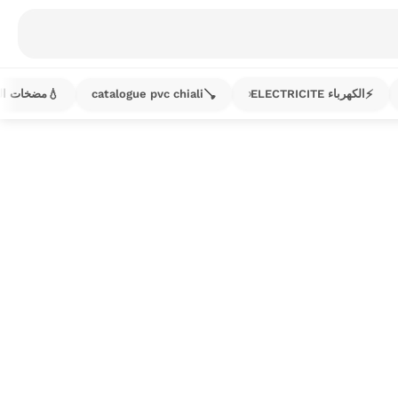
💧
🪠
⚡
الكهرباء ELECTRICITE
catalogue pvc chiali
مضخات الماء s