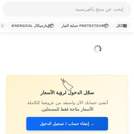
Products
search
🚰
📦
📦
🏪
الكل
PROTECTEUR حماية التيار
إينارجيكال ENERGICAL
خطي
لى
لمحتوى
🏷️
سجّل الدخول لرؤية الأسعار
أنشئ حسابك الآن واستفد من عروضنا الكاملة.
الأسعار متاحة فقط للمسجلين.
→ إنشاء حساب / تسجيل الدخول