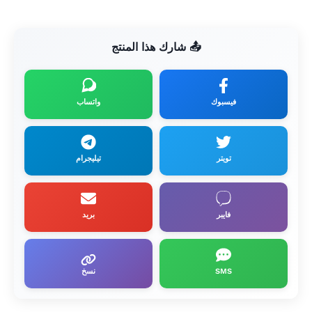
📤 شارك هذا المنتج
فيسبوك
واتساب
تويتر
تيليجرام
فايبر
بريد
SMS
نسخ