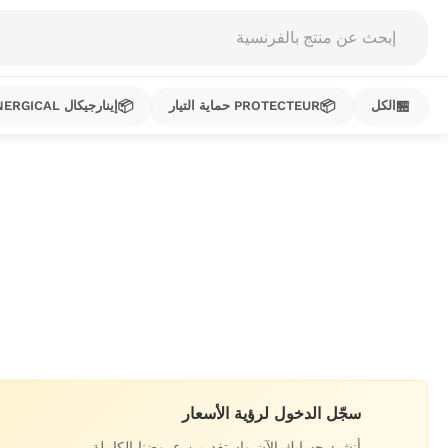
Products
search
📦
📦
🏪
الكل
PROTECTEUR حماية التيار
إينارجيكال ENERGICAL
خطي
لى
لمحتوى
سجّل الدخول لرؤية الأسعار
أنشئ حسابك الآن واستفد من عروضنا الكاملة.