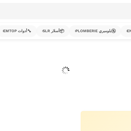
🔧
📦
🚰
بلومبري PLOMBERIE
أسلار SLR
أدوات EMTOP