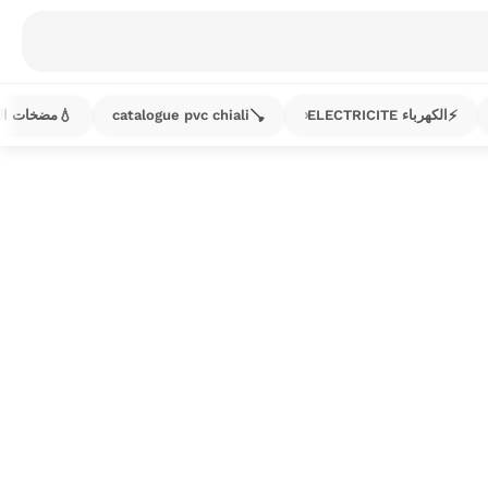
💧
🪠
⚡
الكهرباء ELECTRICITE
catalogue pvc chiali
مضخات الماء s