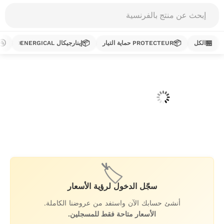
Products
search
🚰
📦
📦
🏪
الكل
PROTECTEUR حماية التيار
إينارجيكال ENERGICAL
خطي
لى
لمحتوى
🏷️
سجّل الدخول لرؤية الأسعار
أنشئ حسابك الآن واستفد من عروضنا الكاملة.
الأسعار متاحة فقط للمسجلين.