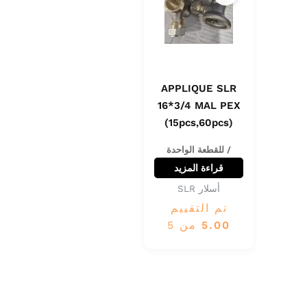
APPLIQUE SLR
16*3/4 MAL PEX
(15pcs,60pcs)
/ للقطعة الواحدة
قراءة المزيد
أسلار SLR
تم التقييم
5.00
من 5