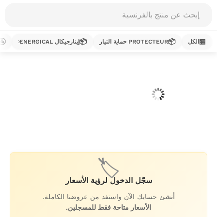
Products
search
🚰
📦
📦
🏪
الكل
PROTECTEUR حماية التيار
إينارجيكال ENERGICAL
خطي
لى
لمحتوى
🏷️
سجّل الدخول لرؤية الأسعار
أنشئ حسابك الآن واستفد من عروضنا الكاملة.
الأسعار متاحة فقط للمسجلين.