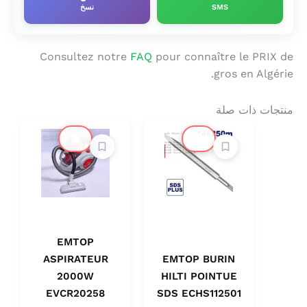
SMS
نسخ
Consultez notre
FAQ
pour connaître le PRIX de
gros en Algérie.
منتجات ذات صلة
🔔
🔔
EMTOP
ASPIRATEUR
EMTOP BURIN
2000W
HILTI POINTUE
EVCR20258
SDS ECHS112501