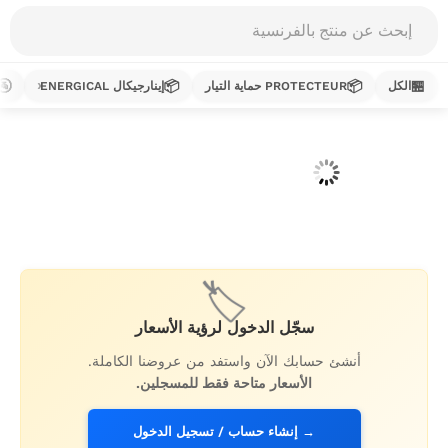
Products
search
🚰
📦
📦
🏪
الكل
PROTECTEUR حماية التيار
إينارجيكال ENERGICAL
خطي
لى
لمحتوى
🏷️
سجّل الدخول لرؤية الأسعار
أنشئ حسابك الآن واستفد من عروضنا الكاملة.
الأسعار متاحة فقط للمسجلين.
→ إنشاء حساب / تسجيل الدخول